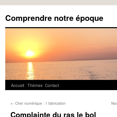
Aller
au
Comprendre notre époque
contenu
Accueil
Thèmes
Contact
←
Cher numérique : 1 fabrication
Nou
Complainte du ras le bol