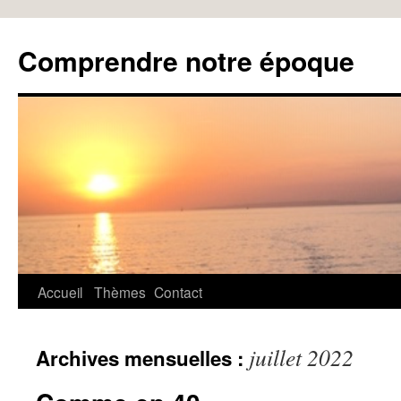
Aller
au
Comprendre notre époque
contenu
Accueil
Thèmes
Contact
juillet 2022
Archives mensuelles :