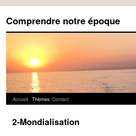
Aller
au
Comprendre notre époque
contenu
Accueil
Thèmes
Contact
2-Mondialisation