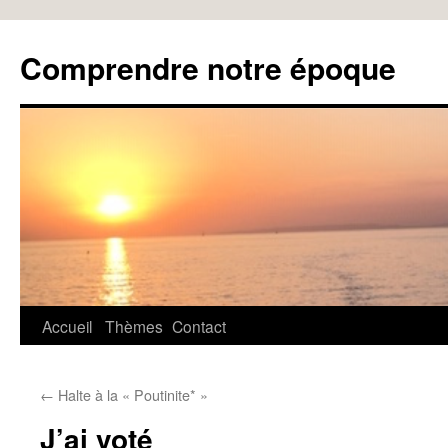
Aller
au
Comprendre notre époque
contenu
Accueil
Thèmes
Contact
←
Halte à la « Poutinite* »
J’ai voté